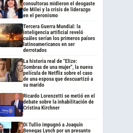
consultoras midieron el desgaste
de Milei y la crisis de liderazgo
en el peronismo
Tercera Guerra Mundial: la
inteligencia artificial reveló
cuáles serían los primeros países
latinoamericanos en ser
derrotados
La historia real de "Elize:
Sombras de una mujer", la nueva
película de Netflix sobre el caso
de una esposa que descuartizó a
su marido
Ricardo Lorenzetti se metió en el
debate sobre la inhabilitación de
Cristina Kirchner
Di Tullio impugnó a Joaquín
Benegas Lynch por un presunto