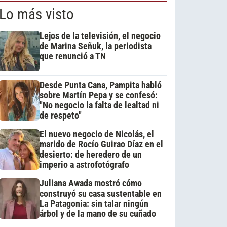
Lo más visto
Lejos de la televisión, el negocio
de Marina Señuk, la periodista
que renunció a TN
Desde Punta Cana, Pampita habló
sobre Martín Pepa y se confesó:
"No negocio la falta de lealtad ni
de respeto"
El nuevo negocio de Nicolás, el
marido de Rocío Guirao Díaz en el
desierto: de heredero de un
imperio a astrofotógrafo
Juliana Awada mostró cómo
construyó su casa sustentable en
La Patagonia: sin talar ningún
árbol y de la mano de su cuñado