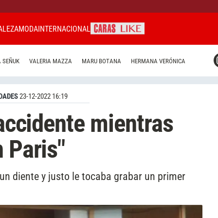
ALEZA
MODA
INTERNACIONAL
CARAS MIAMI
 SEÑUK
VALERIA MAZZA
MARU BOTANA
HERMANA VERÓNICA
CARAS BRASIL
CARAS URUGUAY
DADES
23-12-2022 16:19
 accidente mientras
 Paris"
 un diente y justo le tocaba grabar un primer