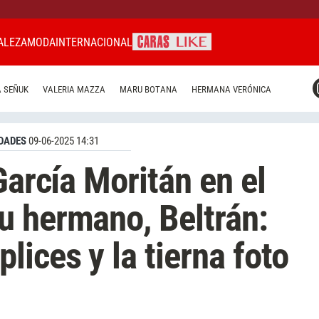
ALEZA
MODA
INTERNACIONAL
CARAS MIAMI
 SEÑUK
VALERIA MAZZA
MARU BOTANA
HERMANA VERÓNICA
CARAS BRASIL
CARAS URUGUAY
DADES
09-06-2025 14:31
García Moritán en el
u hermano, Beltrán:
ices y la tierna foto