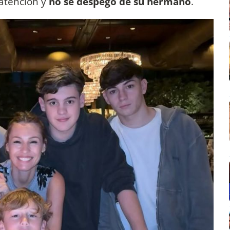
 atención y
no se despegó de su hermano
.