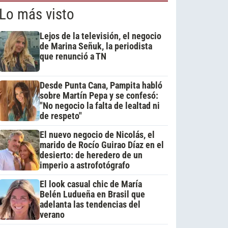
Lo más visto
Lejos de la televisión, el negocio
de Marina Señuk, la periodista
que renunció a TN
Desde Punta Cana, Pampita habló
sobre Martín Pepa y se confesó:
"No negocio la falta de lealtad ni
de respeto"
El nuevo negocio de Nicolás, el
marido de Rocío Guirao Díaz en el
desierto: de heredero de un
imperio a astrofotógrafo
El look casual chic de María
Belén Ludueña en Brasil que
adelanta las tendencias del
verano