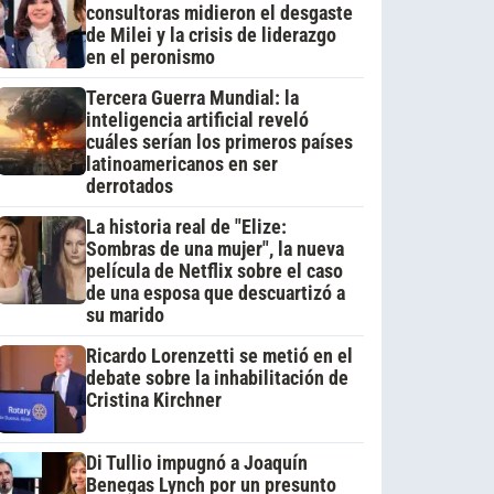
consultoras midieron el desgaste
de Milei y la crisis de liderazgo
en el peronismo
Tercera Guerra Mundial: la
inteligencia artificial reveló
cuáles serían los primeros países
latinoamericanos en ser
derrotados
La historia real de "Elize:
Sombras de una mujer", la nueva
película de Netflix sobre el caso
de una esposa que descuartizó a
su marido
Ricardo Lorenzetti se metió en el
debate sobre la inhabilitación de
Cristina Kirchner
Di Tullio impugnó a Joaquín
Benegas Lynch por un presunto