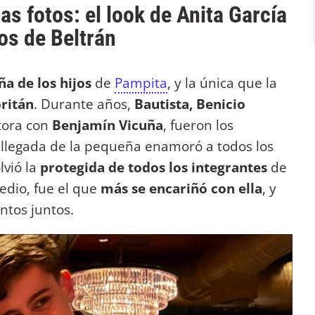
as fotos: el look de Anita García
os de Beltrán
a de los hijos
de
Pampita
, y la única que la
ritán
. Durante años,
Bautista, Benicio
ctora con
Benjamín Vicuña
, fueron los
a llegada de la pequeña enamoró a todos los
lvió la
protegida de todos los integrantes
de
medio, fue el que
más se encariñó con ella
, y
tos juntos.