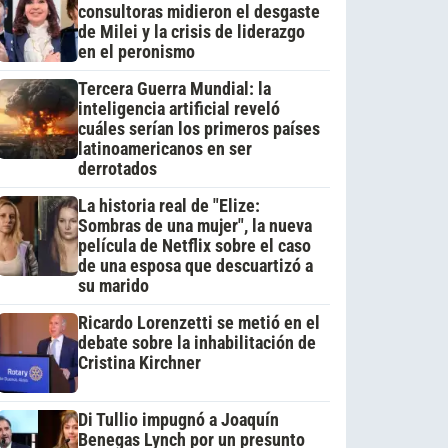
consultoras midieron el desgaste
de Milei y la crisis de liderazgo
en el peronismo
Tercera Guerra Mundial: la
inteligencia artificial reveló
cuáles serían los primeros países
latinoamericanos en ser
derrotados
La historia real de "Elize:
Sombras de una mujer", la nueva
película de Netflix sobre el caso
de una esposa que descuartizó a
su marido
Ricardo Lorenzetti se metió en el
debate sobre la inhabilitación de
Cristina Kirchner
Di Tullio impugnó a Joaquín
Benegas Lynch por un presunto