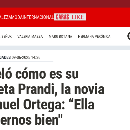
ALEZA
MODA
INTERNACIONAL
CARAS MIAMI
 SEÑUK
VALERIA MAZZA
MARU BOTANA
HERMANA VERÓNICA
CARAS BRASIL
CARAS URUGUAY
DADES
09-06-2025 14:36
eló cómo es su
eta Prandi, la novia
uel Ortega: “Ella
ernos bien"