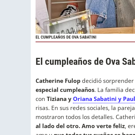
EL CUMPLEAÑOS DE OVA SABATINI
El cumpleaños de Ova Saba
Catherine Fulop
decidió sorprender 
especial cumpleaños
. La familia de
con
Tiziana y
Oriana Sabatini y Pau
risas. En sus redes sociales, la par
mostraron todos los detalles. Cather
al lado del otro. Amo verte feliz
, e
amo y
que todos tus sueños se haga