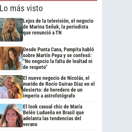
Lo más visto
Lejos de la televisión, el negocio
de Marina Señuk, la periodista
que renunció a TN
Desde Punta Cana, Pampita habló
sobre Martín Pepa y se confesó:
"No negocio la falta de lealtad ni
de respeto"
El nuevo negocio de Nicolás, el
marido de Rocío Guirao Díaz en el
desierto: de heredero de un
imperio a astrofotógrafo
El look casual chic de María
Belén Ludueña en Brasil que
adelanta las tendencias del
verano