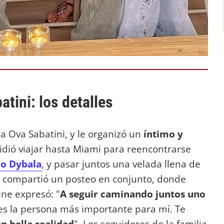
tini: los detalles
a Ova Sabatini, y le organizó un
íntimo y
cidió viajar hasta Miami para reencontrarse
lo Dybala
, y pasar juntos una velada llena de
eja compartió un posteo en conjunto, donde
ine expresó: "
A seguir caminando juntos uno
res la persona más importante para mí. Te
n bella realidad
". Los seguidores de la familia