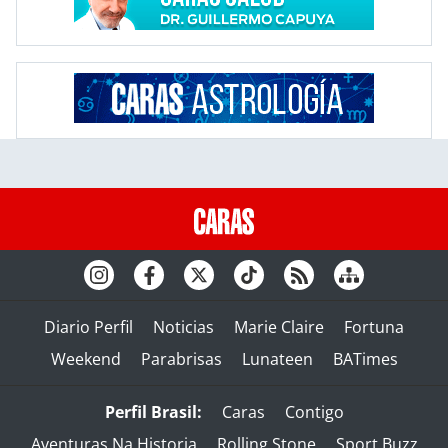
Diario Perfil
Noticias
Marie Claire
Fortuna
Weekend
Parabrisas
Lunateen
BATimes
Perfil Brasil:
Caras
Contigo
Aventuras Na Historia
Rolling Stone
Sport Buzz