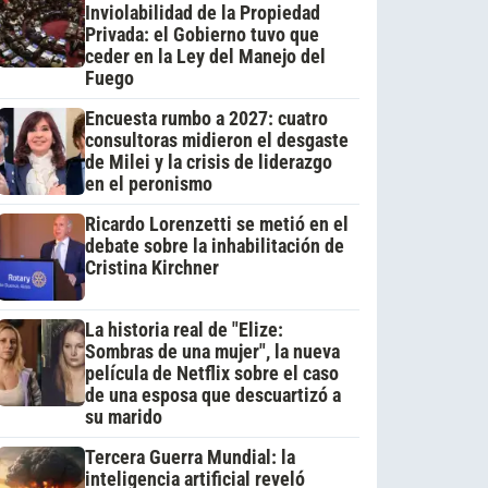
Inviolabilidad de la Propiedad
Privada: el Gobierno tuvo que
ceder en la Ley del Manejo del
Fuego
Encuesta rumbo a 2027: cuatro
consultoras midieron el desgaste
de Milei y la crisis de liderazgo
en el peronismo
Ricardo Lorenzetti se metió en el
debate sobre la inhabilitación de
Cristina Kirchner
La historia real de "Elize:
Sombras de una mujer", la nueva
película de Netflix sobre el caso
de una esposa que descuartizó a
su marido
Tercera Guerra Mundial: la
inteligencia artificial reveló