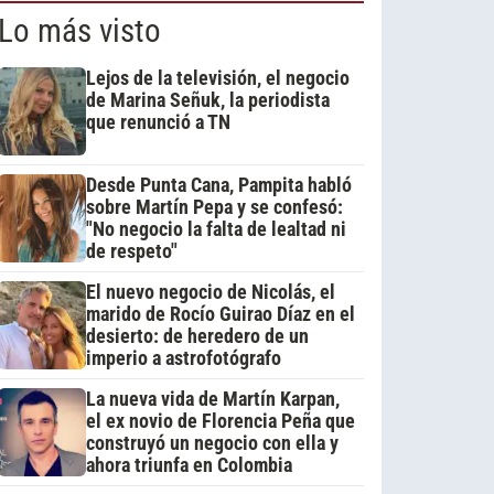
Lo más visto
Lejos de la televisión, el negocio
de Marina Señuk, la periodista
que renunció a TN
Desde Punta Cana, Pampita habló
sobre Martín Pepa y se confesó:
"No negocio la falta de lealtad ni
de respeto"
El nuevo negocio de Nicolás, el
marido de Rocío Guirao Díaz en el
desierto: de heredero de un
imperio a astrofotógrafo
La nueva vida de Martín Karpan,
el ex novio de Florencia Peña que
construyó un negocio con ella y
ahora triunfa en Colombia