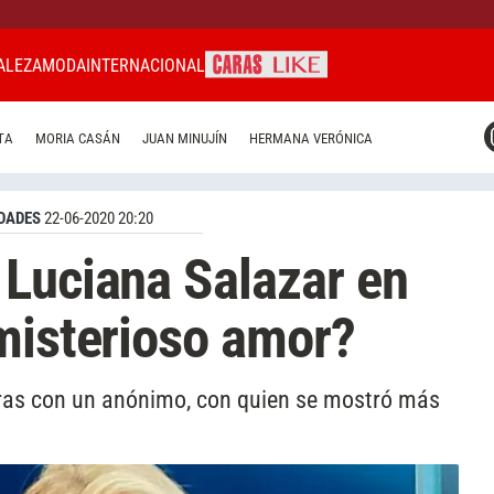
ALEZA
MODA
INTERNACIONAL
CARAS MIAMI
TA
MORIA CASÁN
JUAN MINUJÍN
HERMANA VERÓNICA
CARAS BRASIL
CARAS URUGUAY
DADES
22-06-2020 20:20
Luciana Salazar en
misterioso amor?
ras con un anónimo, con quien se mostró más