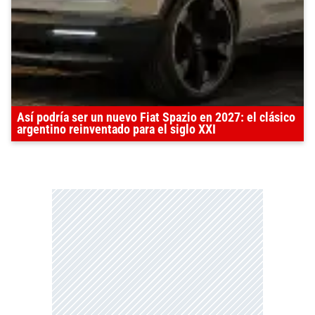
Así podría ser un nuevo Fiat Spazio en 2027: el clásico
argentino reinventado para el siglo XXI