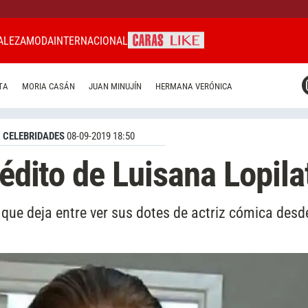
ALEZA
MODA
INTERNACIONAL
CARAS MIAMI
TA
MORIA CASÁN
JUAN MINUJÍN
HERMANA VERÓNICA
CARAS BRASIL
CARAS URUGUAY
CELEBRIDADES
08-09-2019 18:50
nédito de Luisana Lopila
 que deja entre ver sus dotes de actriz cómica des