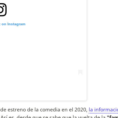
t on Instagram
 de estreno de la comedia en el 2020,
la informac
Así es, desde que se sabe que la vuelta de la
"fam