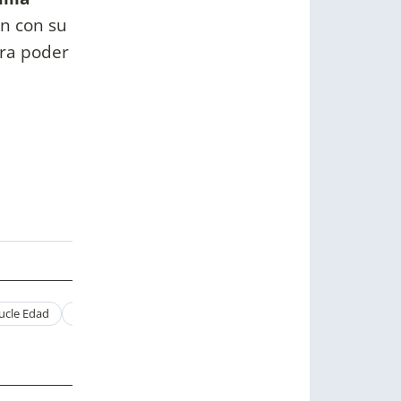
an con su
ra poder
ucle Edad
Paola Argento