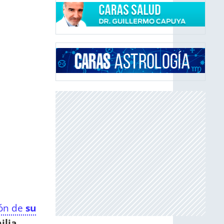
ión de
su
ilia