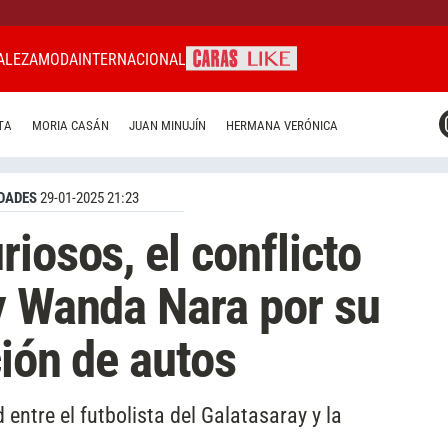
ALEZA
MODA
INTERNACIONAL
CARAS MIAMI
TA
MORIA CASÁN
JUAN MINUJÍN
HERMANA VERÓNICA
CARAS BRASIL
CARAS URUGUAY
DADES
29-01-2025 21:23
iosos, el conflicto
y Wanda Nara por su
ción de autos
entre el futbolista del Galatasaray y la