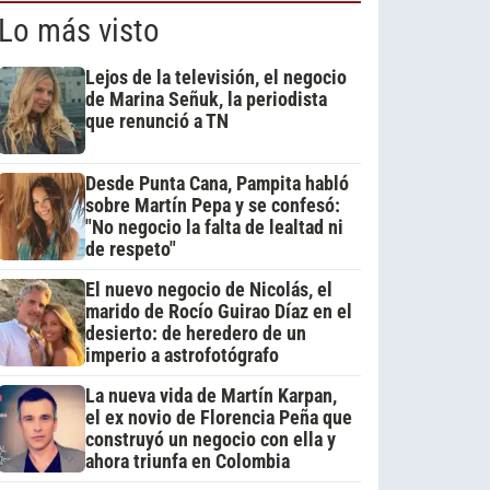
Lo más visto
Lejos de la televisión, el negocio
de Marina Señuk, la periodista
que renunció a TN
Desde Punta Cana, Pampita habló
sobre Martín Pepa y se confesó:
"No negocio la falta de lealtad ni
de respeto"
El nuevo negocio de Nicolás, el
marido de Rocío Guirao Díaz en el
desierto: de heredero de un
imperio a astrofotógrafo
La nueva vida de Martín Karpan,
el ex novio de Florencia Peña que
construyó un negocio con ella y
ahora triunfa en Colombia