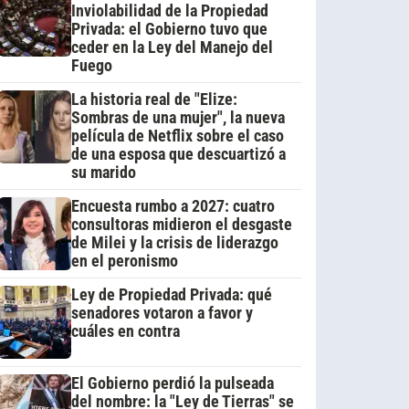
Inviolabilidad de la Propiedad
Privada: el Gobierno tuvo que
ceder en la Ley del Manejo del
Fuego
La historia real de "Elize:
Sombras de una mujer", la nueva
película de Netflix sobre el caso
de una esposa que descuartizó a
su marido
Encuesta rumbo a 2027: cuatro
consultoras midieron el desgaste
de Milei y la crisis de liderazgo
en el peronismo
Ley de Propiedad Privada: qué
senadores votaron a favor y
cuáles en contra
El Gobierno perdió la pulseada
del nombre: la "Ley de Tierras" se