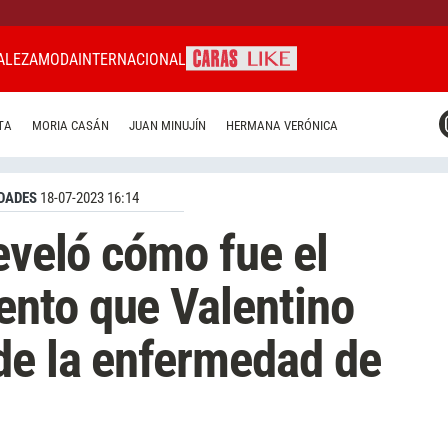
ALEZA
MODA
INTERNACIONAL
CARAS MIAMI
TA
MORIA CASÁN
JUAN MINUJÍN
HERMANA VERÓNICA
CARAS BRASIL
CARAS URUGUAY
DADES
18-07-2023 16:14
eveló cómo fue el
nto que Valentino
de la enfermedad de