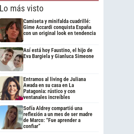
Lo más visto
Camiseta y minifalda cuadrillé:
Gime Accardi conquista España
con un original look en tendencia
Así está hoy Faustino, el hijo de
Eva Bargiela y Gianluca Simeone
Entramos al living de Juliana
Awada en su casa en La
Patagonia: rústico y con
ventanales increíbles
Sofía Aldrey compartió una
reflexión a un mes de ser madre
de Marco: “Fue aprender a
confiar”