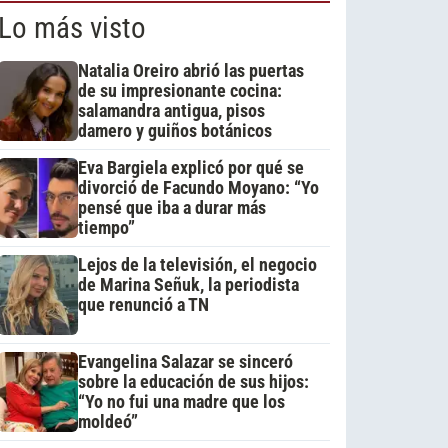
Lo más visto
Natalia Oreiro abrió las puertas
de su impresionante cocina:
salamandra antigua, pisos
damero y guiños botánicos
Eva Bargiela explicó por qué se
divorció de Facundo Moyano: “Yo
pensé que iba a durar más
tiempo”
Lejos de la televisión, el negocio
de Marina Señuk, la periodista
que renunció a TN
Evangelina Salazar se sinceró
sobre la educación de sus hijos:
“Yo no fui una madre que los
moldeó”