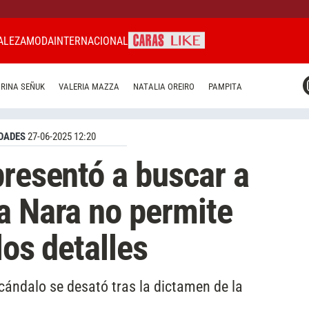
ALEZA
MODA
INTERNACIONAL
CARAS MIAMI
RINA SEÑUK
VALERIA MAZZA
NATALIA OREIRO
PAMPITA
CARAS BRASIL
CARAS URUGUAY
DADES
27-06-2025 12:20
presentó a buscar a
a Nara no permite
los detalles
cándalo se desató tras la dictamen de la