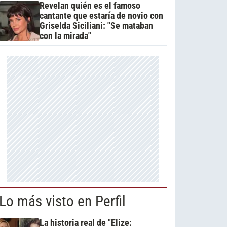
Revelan quién es el famoso
cantante que estaría de novio con
Griselda Siciliani: "Se mataban
con la mirada"
Lo más visto en Perfil
La historia real de "Elize: