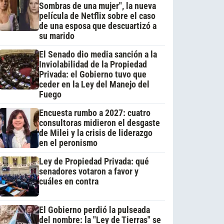
Sombras de una mujer", la nueva
película de Netflix sobre el caso
de una esposa que descuartizó a
su marido
El Senado dio media sanción a la
Inviolabilidad de la Propiedad
Privada: el Gobierno tuvo que
ceder en la Ley del Manejo del
Fuego
Encuesta rumbo a 2027: cuatro
consultoras midieron el desgaste
de Milei y la crisis de liderazgo
en el peronismo
Ley de Propiedad Privada: qué
senadores votaron a favor y
cuáles en contra
El Gobierno perdió la pulseada
del nombre: la "Ley de Tierras" se