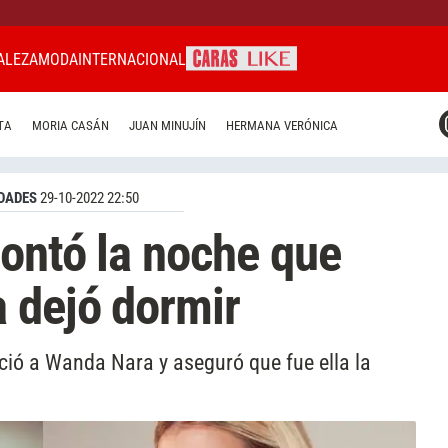
ALEZA
MODA
INTERNACIONAL
CARAS MIAMI
TA
MORIA CASÁN
JUAN MINUJÍN
HERMANA VERÓNICA
CARAS BRASIL
CARAS URUGUAY
DADES
29-10-2022 22:50
ontó la noche que
 dejó dormir
ció a Wanda Nara y aseguró que fue ella la