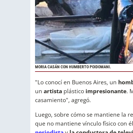
MORIA CASÁN CON HUMBERTO POIDOMANI.
"Lo conocí en Buenos Aires, un
hom
un
artista
plástico
impresionante
. 
casamiento", agregó.
Luego, sobre cómo se mantiene la r
que no mantiene vínculo físico con é
periodista
y
la conductora de telev