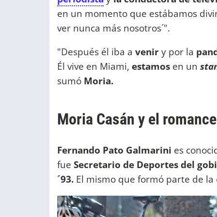
en un momento que estábamos divino
ver nunca más nosotros´".
"Después él iba a
venir
y por la
pan
Él vive en Miami,
estamos
en un
sta
sumó
Moria.
Moria Casán y el romance
Fernando Pato Galmarini
es conoci
fue
Secretario de Deportes del gob
´93.
El mismo que formó parte de la 