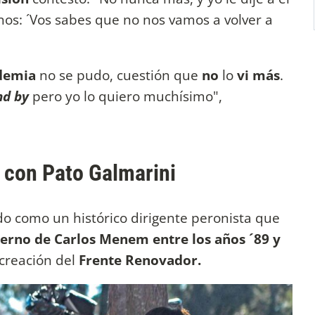
s: ´Vos sabes que no nos vamos a volver a
demia
no se pudo, cuestión que
no
lo
vi más
.
nd by
pero yo lo quiero muchísimo",
 con Pato Galmarini
do como un histórico dirigente peronista que
ierno de Carlos Menem entre los años ´89 y
creación del
Frente Renovador.