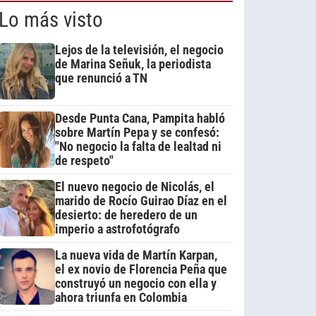
Lo más visto
Lejos de la televisión, el negocio
de Marina Señuk, la periodista
que renunció a TN
Desde Punta Cana, Pampita habló
sobre Martín Pepa y se confesó:
"No negocio la falta de lealtad ni
de respeto"
El nuevo negocio de Nicolás, el
marido de Rocío Guirao Díaz en el
desierto: de heredero de un
imperio a astrofotógrafo
La nueva vida de Martín Karpan,
el ex novio de Florencia Peña que
construyó un negocio con ella y
ahora triunfa en Colombia