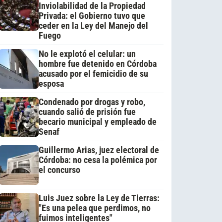
Inviolabilidad de la Propiedad
Privada: el Gobierno tuvo que
ceder en la Ley del Manejo del
Fuego
No le explotó el celular: un
hombre fue detenido en Córdoba
acusado por el femicidio de su
esposa
Condenado por drogas y robo,
cuando salió de prisión fue
becario municipal y empleado de
Senaf
Guillermo Arias, juez electoral de
Córdoba: no cesa la polémica por
el concurso
Luis Juez sobre la Ley de Tierras:
"Es una pelea que perdimos, no
fuimos inteligentes"