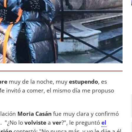
bre
muy de la noche, muy
estupendo
, es
Me invitó a comer, el mismo día me propuso
elación
Moria Casán
fue muy clara y confirmó
l. "¿No lo
volviste
a
ver
?", le preguntó
el
isión
contestó: "No nunca más, y yo le dije a él