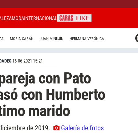
ALEZA
MODA
INTERNACIONAL
CARAS MIAMI
TA
MORIA CASÁN
JUAN MINUJÍN
HERMANA VERÓNICA
CARAS BRASIL
CARAS URUGUAY
DADES
16-06-2021 15:21
pareja con Pato
pasó con Humberto
ltimo marido
 diciembre de 2019.
Galería de fotos