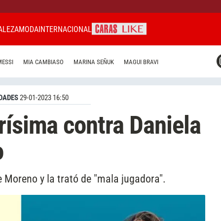
ALEZA
MODA
INTERNACIONAL
CARAS MIAMI
MESSI
MIA CAMBIASO
MARINA SEÑUK
MAGUI BRAVI
CARAS BRASIL
CARAS URUGUAY
DADES
29-01-2023 16:50
rísima contra Daniela
o
e Moreno y la trató de "mala jugadora".