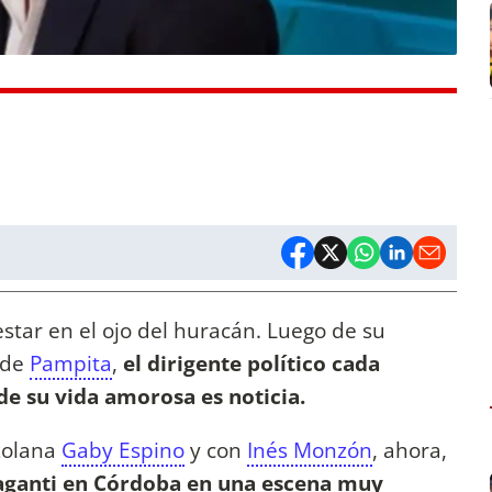
estar en el ojo del huracán. Luego de su
 de
Pampita
,
el dirigente político cada
de su vida amorosa es noticia.
ezolana
Gaby Espino
y con
Inés Monzón
, ahora,
raganti en Córdoba en una escena muy