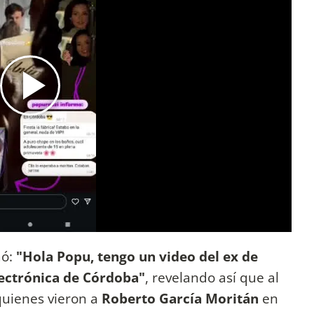
mó:
"Hola Popu, tengo un video del ex de
ectrónica de Córdoba"
, revelando así que al
quienes vieron a
Roberto García Moritán
en