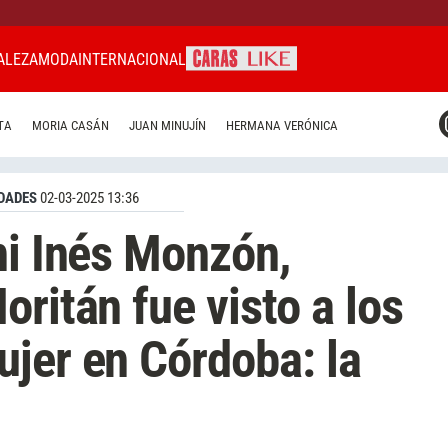
ALEZA
MODA
INTERNACIONAL
CARAS MIAMI
TA
MORIA CASÁN
JUAN MINUJÍN
HERMANA VERÓNICA
CARAS BRASIL
CARAS URUGUAY
DADES
02-03-2025 13:36
ni Inés Monzón,
ritán fue visto a los
jer en Córdoba: la