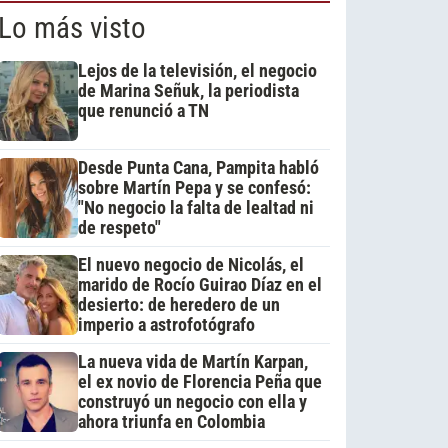
Lo más visto
Lejos de la televisión, el negocio
de Marina Señuk, la periodista
que renunció a TN
Desde Punta Cana, Pampita habló
sobre Martín Pepa y se confesó:
"No negocio la falta de lealtad ni
de respeto"
El nuevo negocio de Nicolás, el
marido de Rocío Guirao Díaz en el
desierto: de heredero de un
imperio a astrofotógrafo
La nueva vida de Martín Karpan,
el ex novio de Florencia Peña que
construyó un negocio con ella y
ahora triunfa en Colombia