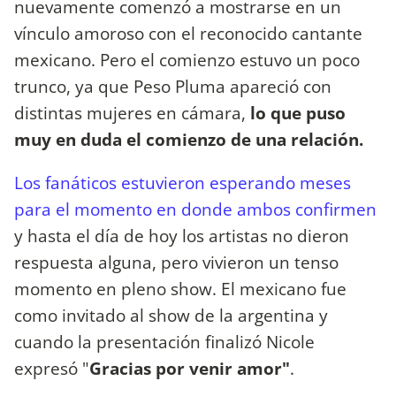
nuevamente comenzó a mostrarse en un
vínculo amoroso con el reconocido cantante
mexicano. Pero el comienzo estuvo un poco
trunco, ya que Peso Pluma apareció con
distintas mujeres en cámara,
lo que puso
muy en duda el comienzo de una relación.
Los fanáticos estuvieron esperando meses
para el momento en donde ambos confirmen
y hasta el día de hoy los artistas no dieron
respuesta alguna, pero vivieron un tenso
momento en pleno show. El mexicano fue
como invitado al show de la argentina y
cuando la presentación finalizó Nicole
expresó "
Gracias por venir amor"
.