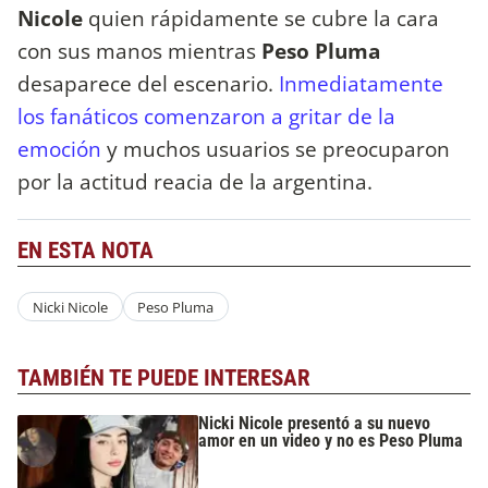
Nicole
quien rápidamente se cubre la cara
con sus manos mientras
Peso Pluma
desaparece del escenario.
Inmediatamente
los fanáticos comenzaron a gritar de la
emoción
y muchos usuarios se preocuparon
por la actitud reacia de la argentina.
EN ESTA NOTA
Nicki Nicole
Peso Pluma
TAMBIÉN TE PUEDE INTERESAR
Nicki Nicole presentó a su nuevo
amor en un video y no es Peso Pluma