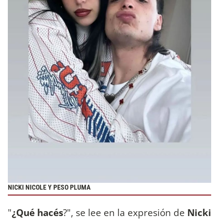
NICKI NICOLE Y PESO PLUMA
"
¿Qué hacés
?", se lee en la expresión de
Nicki