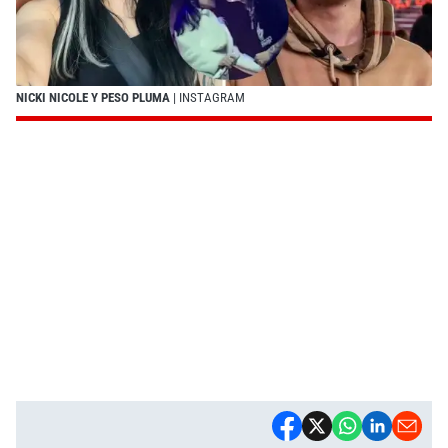
NICKI NICOLE Y PESO PLUMA
| INSTAGRAM