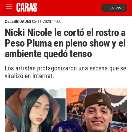
EN VIVO
CELEBRIDADES
03-11-2023 11:00
Nicki Nicole le cortó el rostro a
Peso Pluma en pleno show y el
ambiente quedó tenso
Los artistas protagonizaron una escena que se
viralizó en internet.