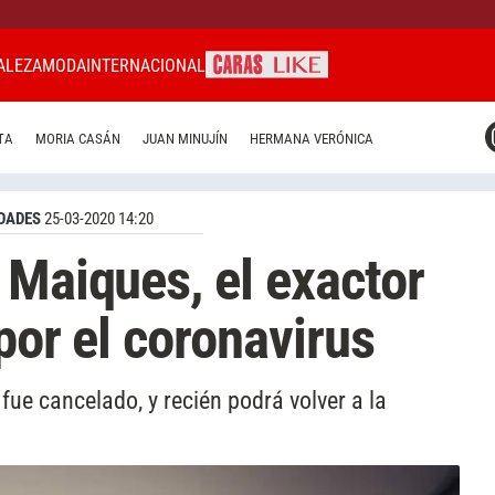
ALEZA
MODA
INTERNACIONAL
CARAS MIAMI
TA
MORIA CASÁN
JUAN MINUJÍN
HERMANA VERÓNICA
CARAS BRASIL
CARAS URUGUAY
DADES
25-03-2020 14:20
 Maiques, el exactor
 por el coronavirus
 fue cancelado, y recién podrá volver a la