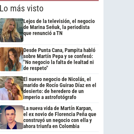
Lo más visto
Lejos de la televisión, el negocio
de Marina Señuk, la periodista
que renunció a TN
Desde Punta Cana, Pampita habló
sobre Martín Pepa y se confesó:
"No negocio la falta de lealtad ni
de respeto"
El nuevo negocio de Nicolás, el
marido de Rocío Guirao Díaz en el
desierto: de heredero de un
imperio a astrofotógrafo
La nueva vida de Martín Karpan,
el ex novio de Florencia Peña que
construyó un negocio con ella y
ahora triunfa en Colombia