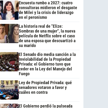
Encuesta rumbo a 2027: cuatro
consultoras midieron el desgaste
de Milei y la crisis de liderazgo
en el peronismo
La historia real de "Elize:
Sombras de una mujer", la nueva
película de Netflix sobre el caso
de una esposa que descuartizó a
su marido
El Senado dio media sanción a la
Inviolabilidad de la Propiedad
Privada: el Gobierno tuvo que
ceder en la Ley del Manejo del
Fuego
Ley de Propiedad Privada: qué
senadores votaron a favor y
cuáles en contra
El Gobierno perdió la pulseada