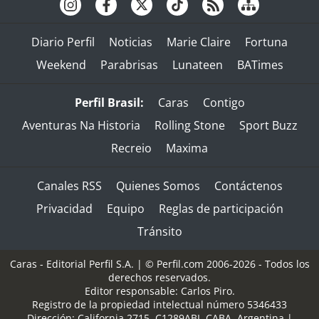
Diario Perfil
Noticias
Marie Claire
Fortuna
Weekend
Parabrisas
Lunateen
BATimes
Perfil Brasil:
Caras
Contigo
Aventuras Na Historia
Rolling Stone
Sport Buzz
Recreio
Maxima
Canales RSS
Quienes Somos
Contáctenos
Privacidad
Equipo
Reglas de participación
Tránsito
Caras - Editorial Perfil S.A.
| © Perfil.com 2006-2026 - Todos los
derechos reservados.
Editor responsable: Carlos Piro.
Registro de la propiedad intelectual número 5346433
Dirección:
California 2715
,
C1289ABI
,
CABA, Argentina
|