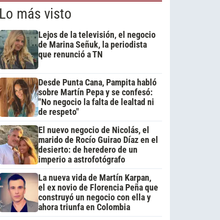
Lo más visto
Lejos de la televisión, el negocio
de Marina Señuk, la periodista
que renunció a TN
Desde Punta Cana, Pampita habló
sobre Martín Pepa y se confesó:
"No negocio la falta de lealtad ni
de respeto"
El nuevo negocio de Nicolás, el
marido de Rocío Guirao Díaz en el
desierto: de heredero de un
imperio a astrofotógrafo
La nueva vida de Martín Karpan,
el ex novio de Florencia Peña que
construyó un negocio con ella y
ahora triunfa en Colombia