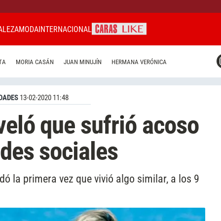
ALEZA
MODA
INTERNACIONAL
CARAS MIAMI
TA
MORIA CASÁN
JUAN MINUJÍN
HERMANA VERÓNICA
CARAS BRASIL
CARAS URUGUAY
DADES
13-02-2020 11:48
veló que sufrió acoso
edes sociales
dó la primera vez que vivió algo similar, a los 9