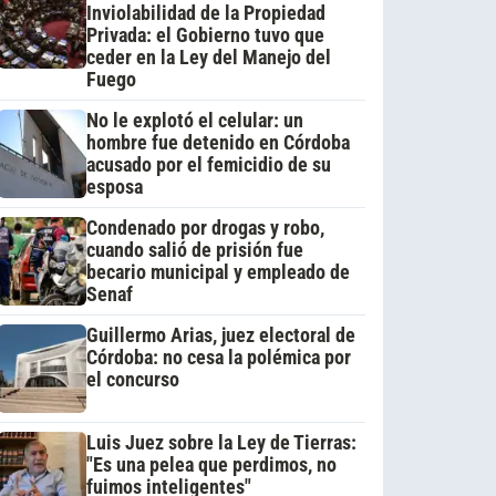
Inviolabilidad de la Propiedad
Privada: el Gobierno tuvo que
ceder en la Ley del Manejo del
Fuego
No le explotó el celular: un
hombre fue detenido en Córdoba
acusado por el femicidio de su
esposa
Condenado por drogas y robo,
cuando salió de prisión fue
becario municipal y empleado de
Senaf
Guillermo Arias, juez electoral de
Córdoba: no cesa la polémica por
el concurso
Luis Juez sobre la Ley de Tierras:
"Es una pelea que perdimos, no
fuimos inteligentes"