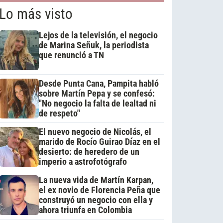
Lo más visto
Lejos de la televisión, el negocio
de Marina Señuk, la periodista
que renunció a TN
Desde Punta Cana, Pampita habló
sobre Martín Pepa y se confesó:
"No negocio la falta de lealtad ni
de respeto"
El nuevo negocio de Nicolás, el
marido de Rocío Guirao Díaz en el
desierto: de heredero de un
imperio a astrofotógrafo
La nueva vida de Martín Karpan,
el ex novio de Florencia Peña que
construyó un negocio con ella y
ahora triunfa en Colombia