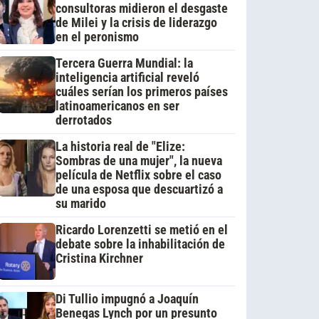
consultoras midieron el desgaste
de Milei y la crisis de liderazgo
en el peronismo
Tercera Guerra Mundial: la
inteligencia artificial reveló
cuáles serían los primeros países
latinoamericanos en ser
derrotados
La historia real de "Elize:
Sombras de una mujer", la nueva
película de Netflix sobre el caso
de una esposa que descuartizó a
su marido
Ricardo Lorenzetti se metió en el
debate sobre la inhabilitación de
Cristina Kirchner
Di Tullio impugnó a Joaquín
Benegas Lynch por un presunto