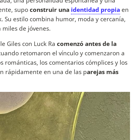
idada, una personalidad espontánea y una
mente, supo
construir una
identidad propia
en
. Su estilo combina humor, moda y cercanía,
 miles de jóvenes.
lle Giles con Luck Ra
comenzó antes de la
 cuando retomaron el vínculo y comenzaron a
os románticas, los comentarios cómplices y los
on rápidamente en una de las p
arejas más