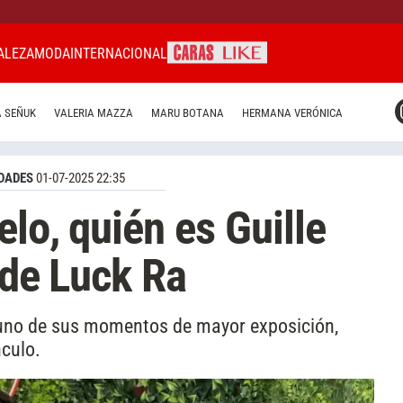
ALEZA
MODA
INTERNACIONAL
CARAS MIAMI
 SEÑUK
VALERIA MAZZA
MARU BOTANA
HERMANA VERÓNICA
CARAS BRASIL
CARAS URUGUAY
DADES
01-07-2025 22:35
lo, quién es Guille
 de Luck Ra
 uno de sus momentos de mayor exposición,
nculo.