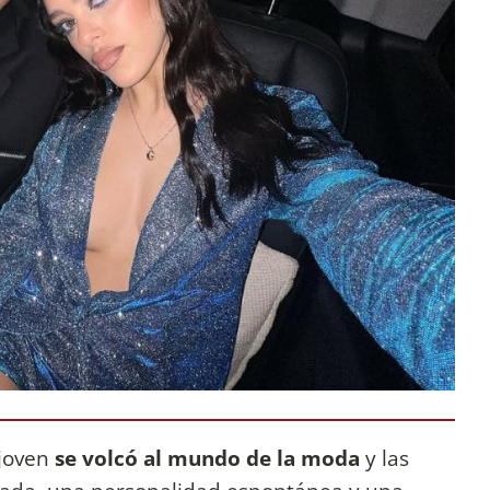
 joven
se volcó al mundo de la moda
y las