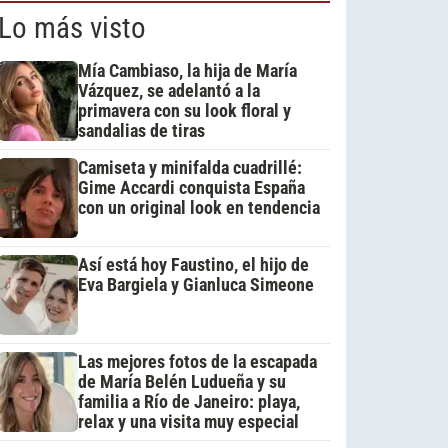
Lo más visto
Mía Cambiaso, la hija de María
Vázquez, se adelantó a la
primavera con su look floral y
sandalias de tiras
Camiseta y minifalda cuadrillé:
Gime Accardi conquista España
con un original look en tendencia
Así está hoy Faustino, el hijo de
Eva Bargiela y Gianluca Simeone
Las mejores fotos de la escapada
de María Belén Ludueña y su
familia a Río de Janeiro: playa,
relax y una visita muy especial