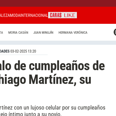
ALEZA
MODA
INTERNACIONAL
CARAS MIAMI
TA
MORIA CASÁN
JUAN MINUJÍN
HERMANA VERÓNICA
CARAS BRASIL
CARAS URUGUAY
DADES
03-02-2025 13:20
alo de cumpleaños de
hiago Martínez, su
tínez con un lujoso celular por su cumpleaños
jo íntimo junto a su novio.