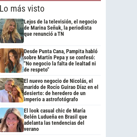
Lo más visto
Lejos de la televisión, el negocio
de Marina Señuk, la periodista
que renunció a TN
Desde Punta Cana, Pampita habló
sobre Martín Pepa y se confesó:
"No negocio la falta de lealtad ni
de respeto"
El nuevo negocio de Nicolás, el
marido de Rocío Guirao Díaz en el
desierto: de heredero de un
imperio a astrofotógrafo
El look casual chic de María
Belén Ludueña en Brasil que
adelanta las tendencias del
verano