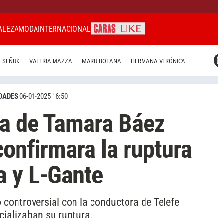
ALEZA
MODA
INTERNACIONAL
CARAS MIAMI
 SEÑUK
VALERIA MAZZA
MARU BOTANA
HERMANA VERÓNICA
CARAS BRASIL
CARAS URUGUAY
DADES
06-01-2025 16:50
za de Tamara Báez
confirmara la ruptura
a y L-Gante
 controversial con la conductora de Telefe
ializaban su ruptura.