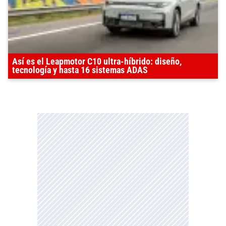
Así es el Leapmotor C10 ultra-híbrido: diseño,
tecnología y hasta 16 sistemas ADAS