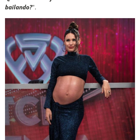
bailando?
".