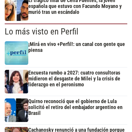
El trágico final de Celia Fuentes, la joven
española que estuvo con Facundo Moyano y
murió tras un escándalo
Lo más visto en Perfil
¡Mirá en vivo +Perfil!: un canal con gente que
piensa
Encuesta rumbo a 2027: cuatro consultoras
midieron el desgaste de Milei y la crisis de
liderazgo en el peronismo
Quirno reconoció que el gobierno de Lula
solicitó el retiro del embajador argentino en
Brasil
Cachanosky renunció a una fundación porque