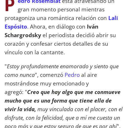
P
edro Rosemblat
está atravesando un
gran momento personal mientras
protagoniza una romántica relación con
Lali
Espósito
.
Ahora, en diálogo con
Iván
Schargrodsky
el periodista decidió abrir su
corazón y confesar ciertos detalles de su
vínculo con la cantante.
"
Estoy profundamente enamorado y siento que
como nunca
", comenzó
Pedro
al aire
mostrándose muy emocionado y
agregó: "
Creo que hay algo que me conmueve
mucho que es una forma que tiene ella de
vivir la vida,
muy vinculada con el placer, con el
disfrute, con la felicidad, que a mí me cuesta un
poco más y que estoy seguro de que es por ahí
".