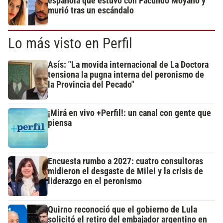
española que estuvo con Facundo Moyano y
murió tras un escándalo
Lo más visto en Perfil
Asís: "La movida internacional de La Doctora
tensiona la pugna interna del peronismo de
la Provincia del Pecado"
¡Mirá en vivo +Perfil!: un canal con gente que
piensa
Encuesta rumbo a 2027: cuatro consultoras
midieron el desgaste de Milei y la crisis de
liderazgo en el peronismo
Quirno reconoció que el gobierno de Lula
solicitó el retiro del embajador argentino en