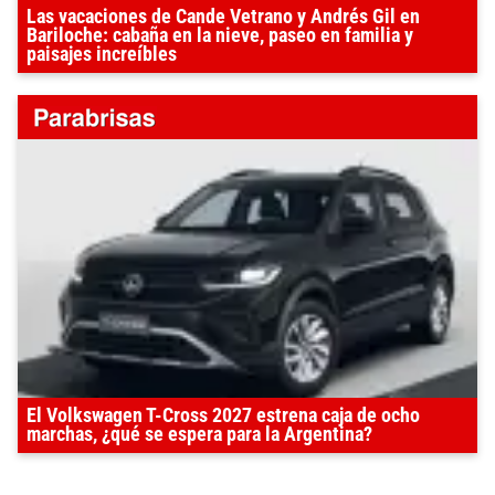
Las vacaciones de Cande Vetrano y Andrés Gil en
Bariloche: cabaña en la nieve, paseo en familia y
paisajes increíbles
El Volkswagen T-Cross 2027 estrena caja de ocho
marchas, ¿qué se espera para la Argentina?