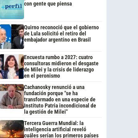
con gente que piensa
Quirno reconoció que el gobierno
de Lula solicitó el retiro del
embajador argentino en Brasil
Encuesta rumbo a 2027: cuatro
consultoras midieron el desgaste
de Milei y la crisis de liderazgo
en el peronismo
Cachanosky renunció a una
fundación porque "se ha
transformado en una especie de
Instituto Patria incondicional de
la gestión de Milei"
Tercera Guerra Mundial: la
inteligencia artificial reveló
cuáles serían los primeros países