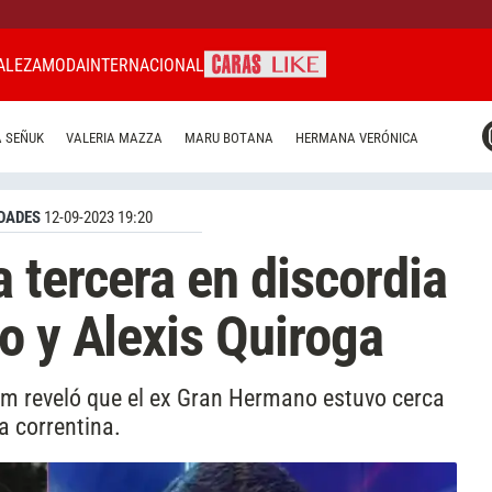
ALEZA
MODA
INTERNACIONAL
CARAS MIAMI
 SEÑUK
VALERIA MAZZA
MARU BOTANA
HERMANA VERÓNICA
CARAS BRASIL
CARAS URUGUAY
DADES
12-09-2023 19:20
 tercera en discordia
o y Alexis Quiroga
m reveló que el ex Gran Hermano estuvo cerca
a correntina.