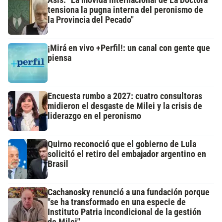
Asís: "La movida internacional de La Doctora
tensiona la pugna interna del peronismo de
la Provincia del Pecado"
¡Mirá en vivo +Perfil!: un canal con gente que
piensa
Encuesta rumbo a 2027: cuatro consultoras
midieron el desgaste de Milei y la crisis de
liderazgo en el peronismo
Quirno reconoció que el gobierno de Lula
solicitó el retiro del embajador argentino en
Brasil
Cachanosky renunció a una fundación porque
"se ha transformado en una especie de
Instituto Patria incondicional de la gestión