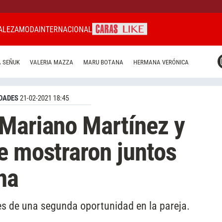
ALEZA
MODA
INTERNACIONAL
CARAS MIAMI
 SEÑUK
VALERIA MAZZA
MARU BOTANA
HERMANA VERÓNICA
CARAS BRASIL
CARAS URUGUAY
DADES
21-02-2021 18:45
 Mariano Martínez y
e mostraron juntos
na
es de una segunda oportunidad en la pareja.