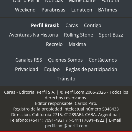
Diario Perfil
Noticias
Marie Claire
Fortuna
Weekend
Parabrisas
Lunateen
BATimes
Perfil Brasil:
Caras
Contigo
Aventuras Na Historia
Rolling Stone
Sport Buzz
Recreio
Maxima
Canales RSS
Quienes Somos
Contáctenos
Privacidad
Equipo
Reglas de participación
Tránsito
Caras - Editorial Perfil S.A.
| © Perfil.com 2006-2026 - Todos los
derechos reservados.
Editor responsable: Carlos Piro.
Registro de la propiedad intelectual número 5346433
Dirección:
California 2715
,
C1289ABI
,
CABA, Argentina
|
Teléfono:
(+5411) 7091-4921
/
(+5411) 7091-4922
| E-mail:
perfilcom@perfil.com