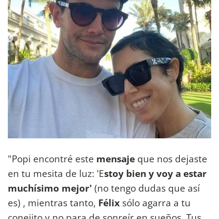
"Popi encontré este
mensaje
que nos dejaste
en tu mesita de luz: 'E
stoy bien y voy a estar
muchísimo mejor'
(no tengo dudas que así
es) , mientras tanto,
Félix
sólo agarra a tu
conejito y no para de sonreír en sueños. Tus