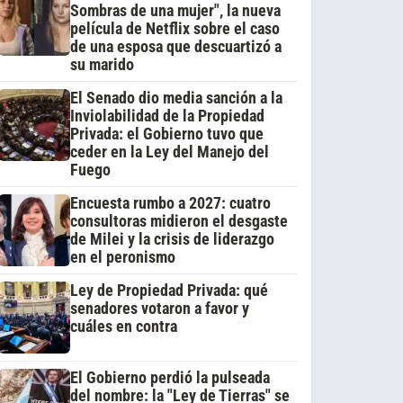
Sombras de una mujer", la nueva
película de Netflix sobre el caso
de una esposa que descuartizó a
su marido
El Senado dio media sanción a la
Inviolabilidad de la Propiedad
Privada: el Gobierno tuvo que
ceder en la Ley del Manejo del
Fuego
Encuesta rumbo a 2027: cuatro
consultoras midieron el desgaste
de Milei y la crisis de liderazgo
en el peronismo
Ley de Propiedad Privada: qué
senadores votaron a favor y
cuáles en contra
El Gobierno perdió la pulseada
del nombre: la "Ley de Tierras" se