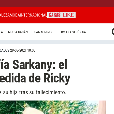
ALEZA
MODA
INTERNACIONAL
CARAS MIAMI
TA
MORIA CASÁN
JUAN MINUJÍN
HERMANA VERÓNICA
CARAS BRASIL
CARAS URUGUAY
DADES
29-03-2021 10:00
ía Sarkany: el
edida de Ricky
 su hija tras su fallecimiento.