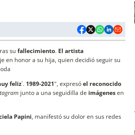
tras su
fallecimiento
.
El artista
 en honor a su hija, quien decidió seguir su
moda
uy feliz
´.
1989-2021
", expresó
el reconocido
stagram
junto a una seguidilla de
imágenes
en
ciela Papini
, manifestó su dolor en sus redes