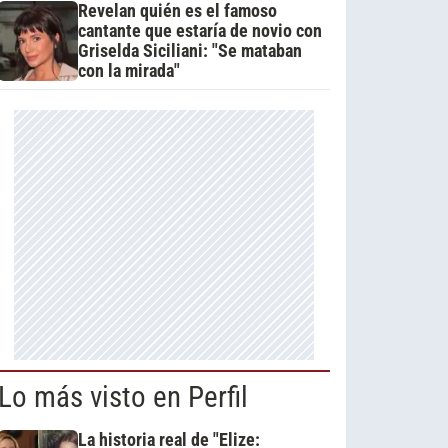
Revelan quién es el famoso
cantante que estaría de novio con
Griselda Siciliani: "Se mataban
con la mirada"
Lo más visto en Perfil
La historia real de "Elize: