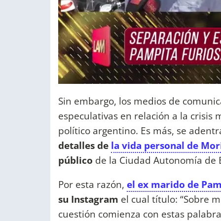
Sin embargo, los medios de comunica
especulativas en relación a la crisis
político argentino. Es más, se aden
detalles de
la vida personal de Mo
público
de la Ciudad Autonomía de 
Por esta razón,
el ex marido de Pam
su Instagram
el cual título: “Sobre m
cuestión comienza con estas palabra