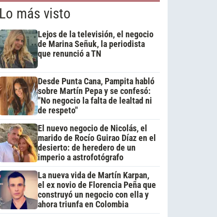
Lo más visto
Lejos de la televisión, el negocio
de Marina Señuk, la periodista
que renunció a TN
Desde Punta Cana, Pampita habló
sobre Martín Pepa y se confesó:
"No negocio la falta de lealtad ni
de respeto"
El nuevo negocio de Nicolás, el
marido de Rocío Guirao Díaz en el
desierto: de heredero de un
imperio a astrofotógrafo
La nueva vida de Martín Karpan,
el ex novio de Florencia Peña que
construyó un negocio con ella y
ahora triunfa en Colombia