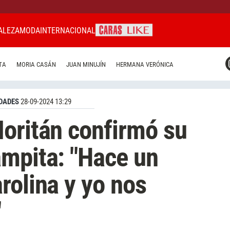
ALEZA
MODA
INTERNACIONAL
CARAS MIAMI
TA
MORIA CASÁN
JUAN MINUJÍN
HERMANA VERÓNICA
CARAS BRASIL
CARAS URUGUAY
DADES
28-09-2024 13:29
oritán confirmó su
mpita: "Hace un
rolina y yo nos
"