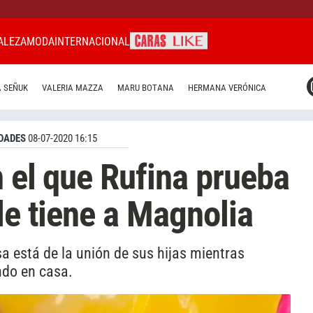
ALEZA
MODA
INTERNACIONAL
CARAS MIAMI
 SEÑUK
VALERIA MAZZA
MARU BOTANA
HERMANA VERÓNICA
CARAS BRASIL
CARAS URUGUAY
DADES
08-07-2020 16:15
n el que Rufina prueba
le tiene a Magnolia
a está de la unión de sus hijas mientras
do en casa.