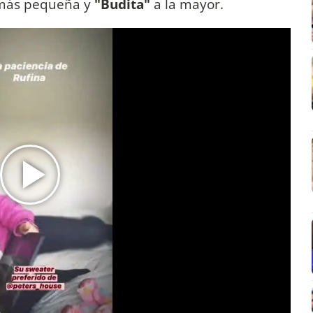
 más pequeña y
"Budita"
a la mayor.