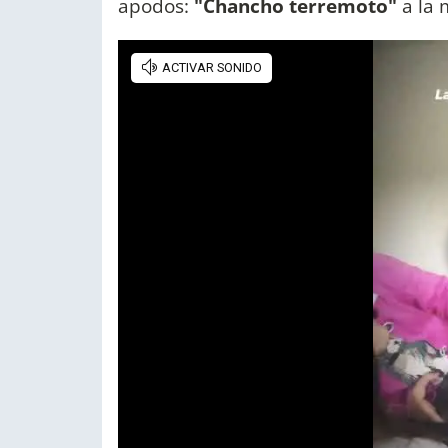
apodos:
"Chancho terremoto"
a la