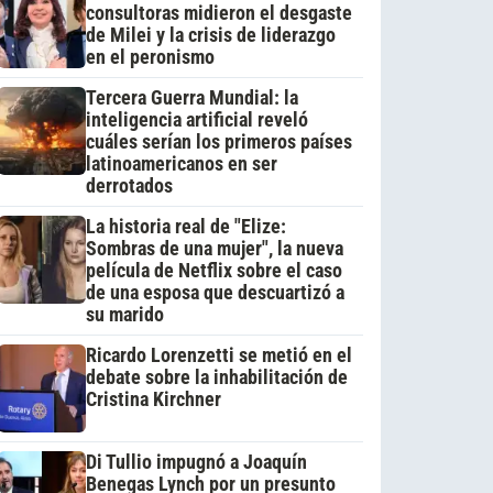
consultoras midieron el desgaste
de Milei y la crisis de liderazgo
en el peronismo
Tercera Guerra Mundial: la
inteligencia artificial reveló
cuáles serían los primeros países
latinoamericanos en ser
derrotados
La historia real de "Elize:
Sombras de una mujer", la nueva
película de Netflix sobre el caso
de una esposa que descuartizó a
su marido
Ricardo Lorenzetti se metió en el
debate sobre la inhabilitación de
Cristina Kirchner
Di Tullio impugnó a Joaquín
Benegas Lynch por un presunto