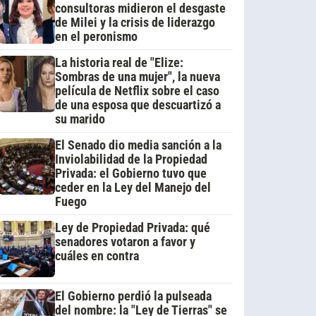
consultoras midieron el desgaste
de Milei y la crisis de liderazgo
en el peronismo
La historia real de "Elize:
Sombras de una mujer", la nueva
película de Netflix sobre el caso
de una esposa que descuartizó a
su marido
El Senado dio media sanción a la
Inviolabilidad de la Propiedad
Privada: el Gobierno tuvo que
ceder en la Ley del Manejo del
Fuego
Ley de Propiedad Privada: qué
senadores votaron a favor y
cuáles en contra
El Gobierno perdió la pulseada
del nombre: la "Ley de Tierras" se