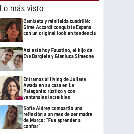
Lo más visto
Camiseta y minifalda cuadrillé:
Gime Accardi conquista España
con un original look en tendencia
Así está hoy Faustino, el hijo de
Eva Bargiela y Gianluca Simeone
Entramos al living de Juliana
Awada en su casa en La
Patagonia: rústico y con
ventanales increíbles
Sofía Aldrey compartió una
reflexión a un mes de ser madre
de Marco: “Fue aprender a
confiar”