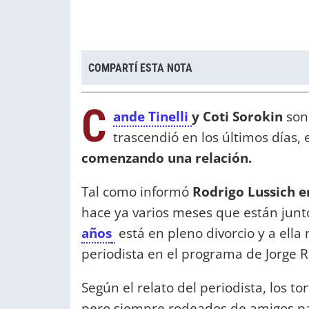
COMPARTÍ ESTA NOTA
C
ande Tinelli
y Coti Sorokin
son 
trascendió en los últimos días, 
comenzando una relación.
Tal como informó
Rodrigo Lussich e
hace ya varios meses que están junto
años
está en pleno divorcio y a ella 
periodista en el programa de Jorge R
Según el relato del periodista, los t
pero siempre rodeados de amigos par