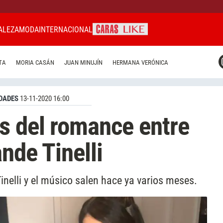
ALEZA
MODA
INTERNACIONAL
CARAS MIAMI
TA
MORIA CASÁN
JUAN MINUJÍN
HERMANA VERÓNICA
CARAS BRASIL
CARAS URUGUAY
DADES
13-11-2020 16:00
s del romance entre
nde Tinelli
inelli y el músico salen hace ya varios meses.