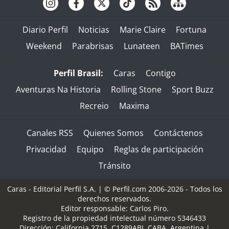
Diario Perfil
Noticias
Marie Claire
Fortuna
Weekend
Parabrisas
Lunateen
BATimes
Perfil Brasil:
Caras
Contigo
Aventuras Na Historia
Rolling Stone
Sport Buzz
Recreio
Maxima
Canales RSS
Quienes Somos
Contáctenos
Privacidad
Equipo
Reglas de participación
Tránsito
Caras - Editorial Perfil S.A.
| © Perfil.com 2006-2026 - Todos los
derechos reservados.
Editor responsable: Carlos Piro.
Registro de la propiedad intelectual número 5346433
Dirección:
California 2715
,
C1289ABI
,
CABA, Argentina
|