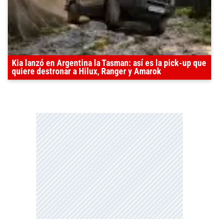
Kia lanzó en Argentina la Tasman: así es la pick-up que
quiere destronar a Hilux, Ranger y Amarok