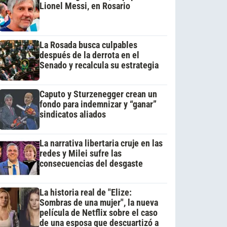
Lionel Messi, en Rosario
La Rosada busca culpables
después de la derrota en el
Senado y recalcula su estrategia
Caputo y Sturzenegger crean un
fondo para indemnizar y “ganar”
sindicatos aliados
La narrativa libertaria cruje en las
redes y Milei sufre las
consecuencias del desgaste
La historia real de "Elize:
Sombras de una mujer", la nueva
película de Netflix sobre el caso
de una esposa que descuartizó a