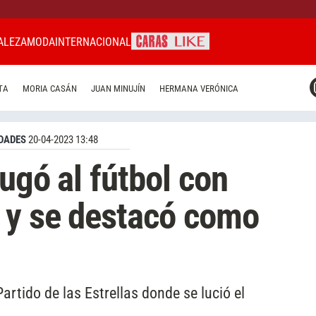
ALEZA
MODA
INTERNACIONAL
CARAS MIAMI
TA
MORIA CASÁN
JUAN MINUJÍN
HERMANA VERÓNICA
CARAS BRASIL
CARAS URUGUAY
DADES
20-04-2023 13:48
ugó al fútbol con
 y se destacó como
artido de las Estrellas donde se lució el