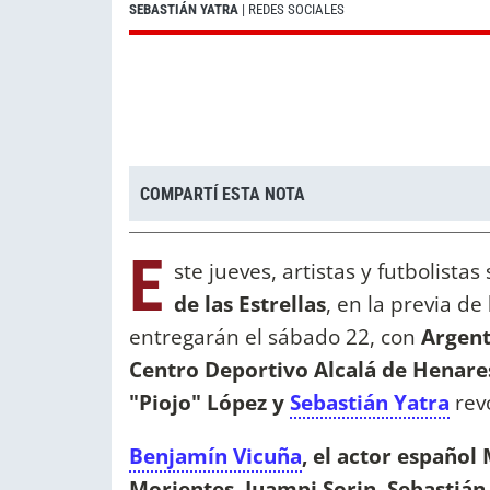
SEBASTIÁN YATRA
| REDES SOCIALES
COMPARTÍ ESTA NOTA
E
ste jueves, artistas y futbolista
de las Estrellas
, en la previa de
entregarán el sábado 22, con
Argent
Centro Deportivo Alcalá de Henares 
"Piojo" López y
Sebastián Yatra
revo
Benjamín Vicuña
, el actor españo
Morientes
,
Juampi Sorin, Sebastián 