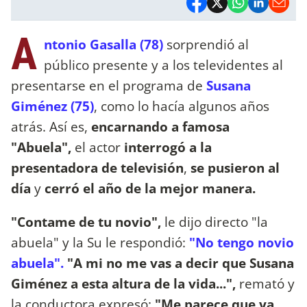
A
ntonio Gasalla (78)
sorprendió al
público presente y a los televidentes al
presentarse en el programa de
Susana
Giménez (75)
, como lo hacía algunos años
atrás. Así es,
encarnando a famosa
"Abuela",
el actor
interrogó a la
presentadora de televisión
,
se pusieron al
día
y
cerró el año de la mejor manera.
"Contame de tu novio",
le dijo directo "la
abuela" y la Su le respondió:
"No tengo novio
abuela".
"A mi no me vas a decir que Susana
Giménez a esta altura de la vida...",
remató y
la conductora expresó:
"Me parece que ya