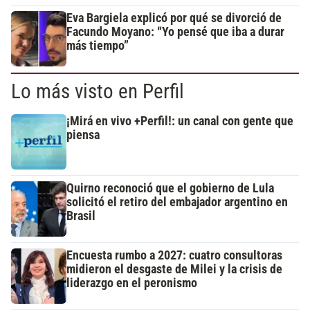
Eva Bargiela explicó por qué se divorció de
Facundo Moyano: “Yo pensé que iba a durar
más tiempo”
Lo más visto en Perfil
¡Mirá en vivo +Perfil!: un canal con gente que
piensa
Quirno reconoció que el gobierno de Lula
solicitó el retiro del embajador argentino en
Brasil
Encuesta rumbo a 2027: cuatro consultoras
midieron el desgaste de Milei y la crisis de
liderazgo en el peronismo