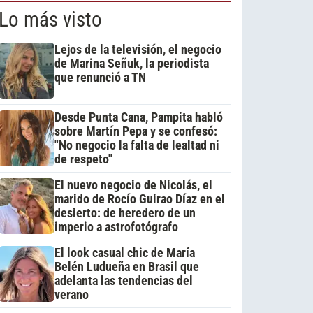
Lo más visto
Lejos de la televisión, el negocio
de Marina Señuk, la periodista
que renunció a TN
Desde Punta Cana, Pampita habló
sobre Martín Pepa y se confesó:
"No negocio la falta de lealtad ni
de respeto"
El nuevo negocio de Nicolás, el
marido de Rocío Guirao Díaz en el
desierto: de heredero de un
imperio a astrofotógrafo
El look casual chic de María
Belén Ludueña en Brasil que
adelanta las tendencias del
verano