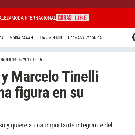
ALEZA
MODA
INTERNACIONAL
CARAS MIAMI
TA
MORIA CASÁN
JUAN MINUJÍN
HERMANA VERÓNICA
CARAS BRASIL
CARAS URUGUAY
DADES
14-06-2019 19:16
 Marcelo Tinelli
ma figura en su
so y quiere a una importante integrante del