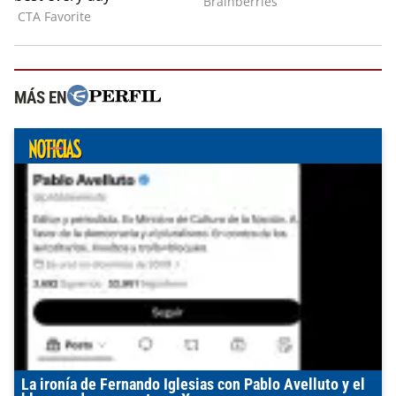
MÁS EN
La ironía de Fernando Iglesias con Pablo Avelluto y el