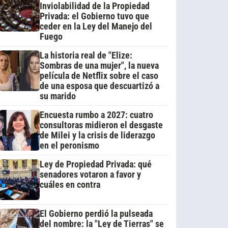
Inviolabilidad de la Propiedad
Privada: el Gobierno tuvo que
ceder en la Ley del Manejo del
Fuego
La historia real de "Elize:
Sombras de una mujer", la nueva
película de Netflix sobre el caso
de una esposa que descuartizó a
su marido
Encuesta rumbo a 2027: cuatro
consultoras midieron el desgaste
de Milei y la crisis de liderazgo
en el peronismo
Ley de Propiedad Privada: qué
senadores votaron a favor y
cuáles en contra
El Gobierno perdió la pulseada
del nombre: la "Ley de Tierras" se