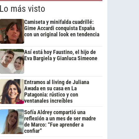
Lo más visto
Camiseta y minifalda cuadrillé:
Gime Accardi conquista España
con un original look en tendencia
Así está hoy Faustino, el hijo de
Eva Bargiela y Gianluca Simeone
Entramos al living de Juliana
Awada en su casa en La
Patagonia: rústico y con
ventanales increíbles
Sofía Aldrey compartió una
reflexión a un mes de ser madre
de Marco: “Fue aprender a
confiar”