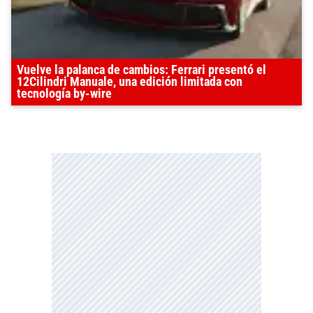
Vuelve la palanca de cambios: Ferrari presentó el
12Cilindri Manuale, una edición limitada con
tecnología by-wire