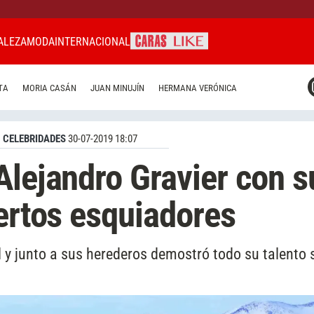
ALEZA
MODA
INTERNACIONAL
CARAS MIAMI
TA
MORIA CASÁN
JUAN MINUJÍN
HERMANA VERÓNICA
CARAS BRASIL
CARAS URUGUAY
CELEBRIDADES
30-07-2019 18:07
Alejandro Gravier con s
pertos esquiadores
l y junto a sus herederos demostró todo su talento 