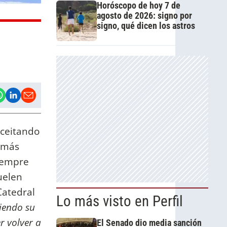
Horóscopo de hoy 7 de
agosto de 2026: signo por
signo, qué dicen los astros
aceitando
a más
siempre
uelen
Catedral
Lo más visto en Perfil
iendo su
r volver a
El Senado dio media sanción