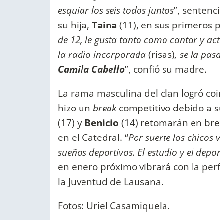
esquiar los seis todos juntos
”, senten
su hija,
Taina
(11), en sus primeros p
de 12, le gusta tanto como cantar y ac
la radio incorporada
(risas)
, se la pa
Camila Cabello
”, confió su madre.
La rama masculina del clan logró coi
hizo un
break
competitivo debido a su
(17) y
Benicio
(14) retomarán en bre
en el Catedral. “
Por suerte los chicos
sueños deportivos. El estudio y el depo
en enero próximo vibrará con la per
la Juventud de Lausana.
Fotos: Uriel Casamiquela.