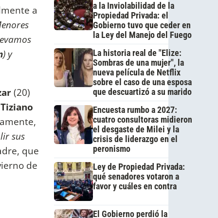
a la Inviolabilidad de la
lmente a
Propiedad Privada: el
Menores
Gobierno tuvo que ceder en
la Ley del Manejo del Fuego
llevamos
n
) y
La historia real de "Elize:
Sombras de una mujer", la
nueva película de Netflix
sobre el caso de una esposa
zar
(20)
que descuartizó a su marido
e
Tiziano
Encuesta rumbo a 2027:
cuatro consultoras midieron
tamente,
el desgaste de Milei y la
ir sus
crisis de liderazgo en el
peronismo
padre, que
vierno de
Ley de Propiedad Privada:
qué senadores votaron a
favor y cuáles en contra
El Gobierno perdió la