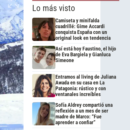
Lo más visto
Camiseta y minifalda
cuadrillé: Gime Accardi
conquista España con un
original look en tendencia
Así está hoy Faustino, el hijo
de Eva Bargiela y Gianluca
Simeone
Entramos al living de Juliana
Awada en su casa en La
Patagonia: rústico y con
ventanales increíbles
Sofía Aldrey compartió una
reflexión a un mes de ser
madre de Marco: “Fue
aprender a confiar”