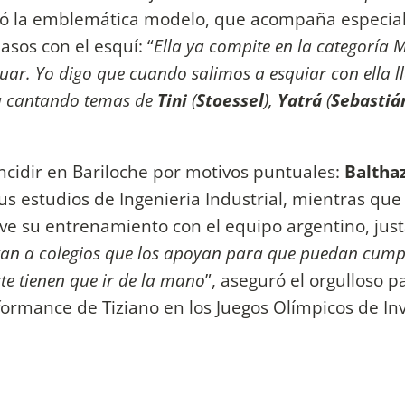
ció la emblemática modelo, que acompaña especia
asos con el esquí: “
Ella ya compite en la categoría 
tuar. Yo digo que cuando salimos a esquiar con ella 
sa cantando temas de
Tini
(
Stoessel
),
Yatrá
(
Sebastiá
ncidir en Bariloche por motivos puntuales:
Baltha
s estudios de Ingenieria Industrial, mientras qu
ve su entrenamiento con el equipo argentino, jus
 van a colegios que los apoyan para que puedan cumpl
rte tienen que ir de la mano
”, aseguró el orgulloso 
formance de Tiziano en los Juegos Olímpicos de In