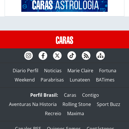
Diario Perfil
Noticias
Marie Claire
Fortuna
Weekend
Parabrisas
Lunateen
BATimes
Perfil Brasil:
Caras
Contigo
Aventuras Na Historia
Rolling Stone
Sport Buzz
Recreio
Maxima
Canales RSS
Quienes Somos
Contáctenos