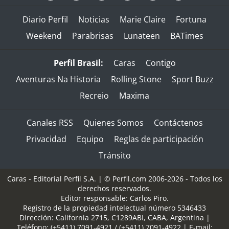
Diario Perfil
Noticias
Marie Claire
Fortuna
Weekend
Parabrisas
Lunateen
BATimes
Perfil Brasil:
Caras
Contigo
Aventuras Na Historia
Rolling Stone
Sport Buzz
Recreio
Maxima
Canales RSS
Quienes Somos
Contáctenos
Privacidad
Equipo
Reglas de participación
Tránsito
Caras - Editorial Perfil S.A.
| © Perfil.com 2006-2026 - Todos los
derechos reservados.
Editor responsable: Carlos Piro.
Registro de la propiedad intelectual número 5346433
Dirección:
California 2715
,
C1289ABI
,
CABA, Argentina
|
Teléfono:
(+5411) 7091-4921
/
(+5411) 7091-4922
| E-mail: