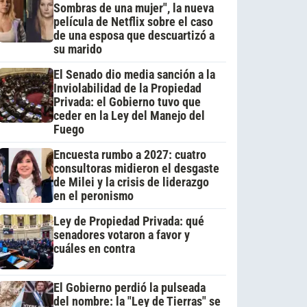
Sombras de una mujer", la nueva
película de Netflix sobre el caso
de una esposa que descuartizó a
su marido
El Senado dio media sanción a la
Inviolabilidad de la Propiedad
Privada: el Gobierno tuvo que
ceder en la Ley del Manejo del
Fuego
Encuesta rumbo a 2027: cuatro
consultoras midieron el desgaste
de Milei y la crisis de liderazgo
en el peronismo
Ley de Propiedad Privada: qué
senadores votaron a favor y
cuáles en contra
El Gobierno perdió la pulseada
del nombre: la "Ley de Tierras" se