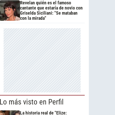
Revelan quién es el famoso
cantante que estaría de novio con
Griselda Siciliani: "Se mataban
con la mirada"
Lo más visto en Perfil
La historia real de "Elize: