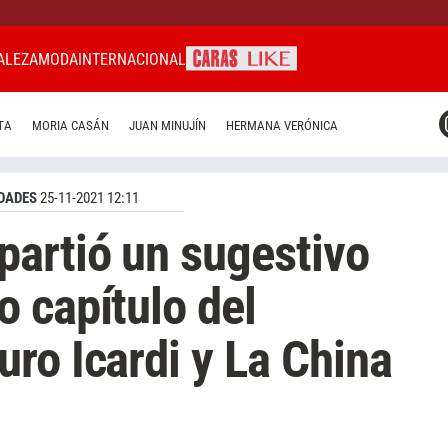
ALEZA
MODA
INTERNACIONAL
CARAS MIAMI
TA
MORIA CASÁN
JUAN MINUJÍN
HERMANA VERÓNICA
CARAS BRASIL
CARAS URUGUAY
DADES
25-11-2021 12:11
artió un sugestivo
 capítulo del
ro Icardi y La China