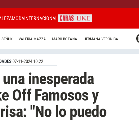
ALEZA
MODA
INTERNACIONAL
CARAS MIAMI
 SEÑUK
VALERIA MAZZA
MARU BOTANA
HERMANA VERÓNICA
CARAS BRASIL
CARAS URUGUAY
DADES
07-11-2024 10:22
 una inesperada
ke Off Famosos y
risa: "No lo puedo