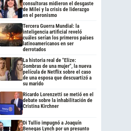
consultoras midieron el desgaste
de Milei y la crisis de liderazgo
en el peronismo
Tercera Guerra Mundial: la
inteligencia artificial reveló
cuáles serían los primeros países
latinoamericanos en ser
derrotados
La historia real de "Elize:
Sombras de una mujer", la nueva
película de Netflix sobre el caso
de una esposa que descuartizó a
su marido
Ricardo Lorenzetti se metió en el
debate sobre la inhabilitación de
Cristina Kirchner
Di Tullio impugnó a Joaquín
Benegas Lynch por un presunto