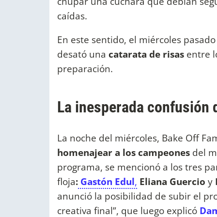
chupar una cuchara que debían segu
caídas.
En este sentido, el miércoles pasad
desató una
catarata de risas
entre 
preparación.
La inesperada confusión
La noche del miércoles, Bake Off Fa
homenajear a los campeones
del mu
programa, se mencionó a los tres pa
floja
:
Gastón Edul
,
Eliana Guercio
y
anunció la posibilidad de subir el p
creativa final”, que luego explicó
Dam