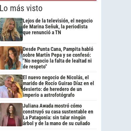
Lo más visto
Lejos de la televisión, el negocio
de Marina Señuk, la periodista
que renunció a TN
Desde Punta Cana, Pampita habló
sobre Martín Pepa y se confesó:
"No negocio la falta de lealtad ni
de respeto"
El nuevo negocio de Nicolás, el
marido de Rocío Guirao Díaz en el
desierto: de heredero de un
imperio a astrofotógrafo
Juliana Awada mostró cómo
construyó su casa sustentable en
La Patagonia: sin talar ningún
árbol y de la mano de su cuñado