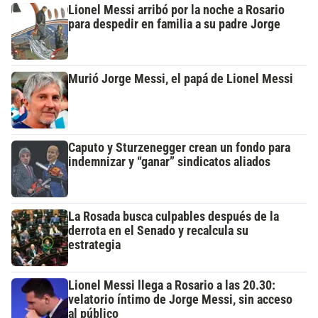
Lionel Messi arribó por la noche a Rosario
para despedir en familia a su padre Jorge
Murió Jorge Messi, el papá de Lionel Messi
Caputo y Sturzenegger crean un fondo para
indemnizar y “ganar” sindicatos aliados
La Rosada busca culpables después de la
derrota en el Senado y recalcula su
estrategia
Lionel Messi llega a Rosario a las 20.30:
velatorio íntimo de Jorge Messi, sin acceso
al público